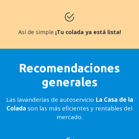
Así de simple
¡Tu colada ya está lista!
Recomendaciones
generales
Las lavanderías de autoservicio
La Casa de la
Colada
son las más eficientes y rentables del
mercado.