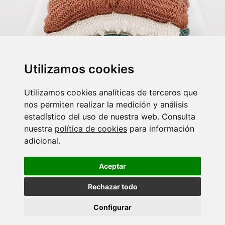
Utilizamos cookies
Utilizamos cookies analíticas de terceros que
nos permiten realizar la medición y análisis
estadístico del uso de nuestra web. Consulta
nuestra
política de cookies
para información
adicional.
Aceptar
© La Casa de la Colada
Rechazar todo
Política de Privacidad
/
Aviso Legal
/
Política de Cookies
/
Reclamaciones
Configurar
Made by
Fontventa